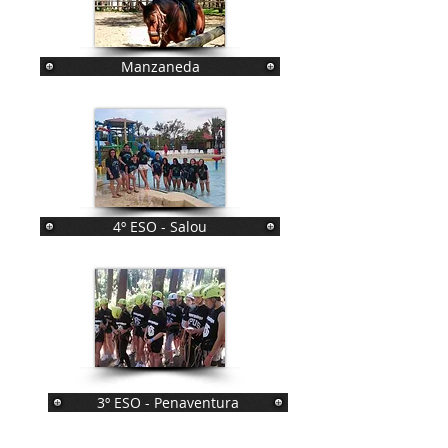
Manzaneda
4º ESO - Salou
3º ESO - Penaventura