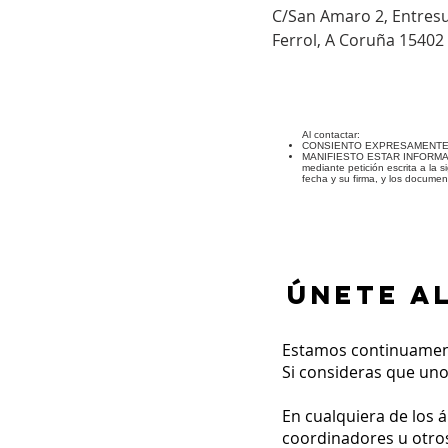
C/San Amaro 2, Entresu
Ferrol, A Coruña 15402 
Al contactar:
CONSIENTO EXPRESAMENTE que m
MANIFIESTO ESTAR INFORMADO de 
mediante petición escrita a la s
fecha y su firma, y los documen
ÚNETE A
Estamos continuament
Si consideras que un
En cualquiera de los 
coordinadores u otro