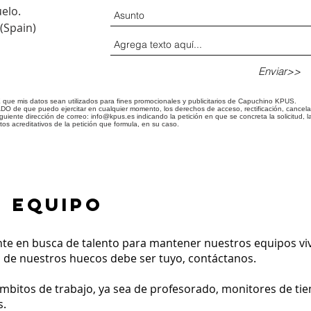
elo.
(Spain)
Enviar>>
is datos sean utilizados para fines promocionales y publicitarios de Capuchino KPUS.
que puedo ejercitar en cualquier momento, los derechos de acceso, rectificación, cancelación
iguiente dirección de correo:
info@kpus.es
indicando la petición en que se concreta la solicitud, la
tos acreditativos de la petición que formula, en su caso.
L EQUIPO
e en busca de talento para mantener nuestros equipos viv
o de nuestros huecos debe ser tuyo, contáctanos.
ámbitos de trabajo, ya sea de profesorado, monitores de tie
s.